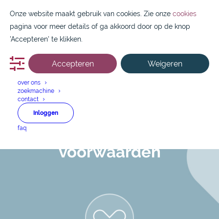
Onze website maakt gebruik van cookies. Zie onze
cookies
pagina voor meer details of ga akkoord door op de knop
'Accepteren' te klikken.
Accepteren
Weigeren
088 1800 550
over ons
zoekmachine
contact
Inloggen
Algemene
faq
voorwaarden