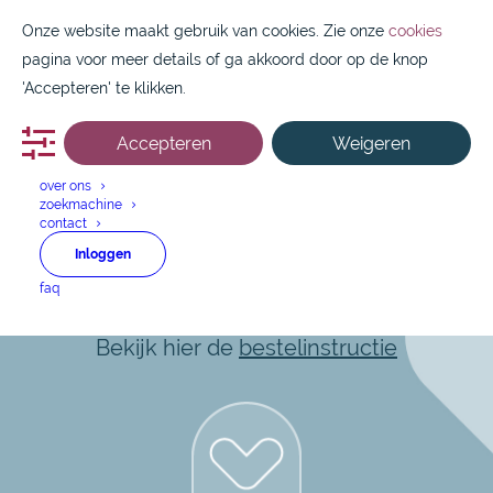
Onze website maakt gebruik van cookies. Zie onze
cookies
pagina voor meer details of ga akkoord door op de knop
'Accepteren' te klikken.
Accepteren
Weigeren
088 1800 550
over ons
zoekmachine
contact
AstraZeneca GmbH
Inloggen
faq
Snel en makkelijk aan de slag?
Bekijk hier de
bestelinstructie