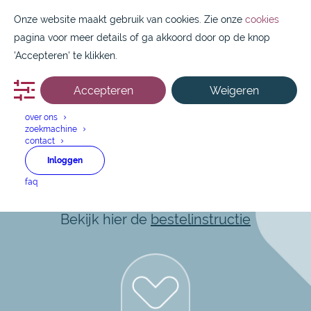
Onze website maakt gebruik van cookies. Zie onze
cookies
pagina voor meer details of ga akkoord door op de knop
'Accepteren' te klikken.
Accepteren
Weigeren
088 1800 550
over ons
zoekmachine
contact
GSK
Inloggen
faq
Snel en makkelijk aan de slag?
Bekijk hier de
bestelinstructie