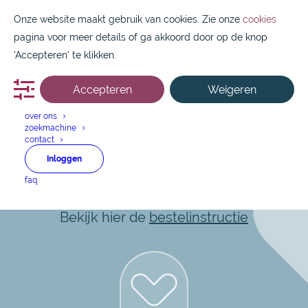
Onze website maakt gebruik van cookies. Zie onze
cookies
pagina voor meer details of ga akkoord door op de knop
'Accepteren' te klikken.
Accepteren
Weigeren
088 1800 550
over ons
zoekmachine
contact
Metronidazol
Inloggen
faq
Snel en makkelijk aan de slag?
Bekijk hier de
bestelinstructie