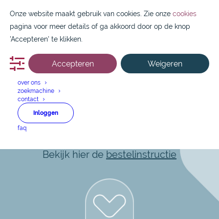
Onze website maakt gebruik van cookies. Zie onze
cookies
pagina voor meer details of ga akkoord door op de knop
'Accepteren' te klikken.
Accepteren
Weigeren
088 1800 550
over ons
zoekmachine
contact
Anidulafungin
Inloggen
faq
Snel en makkelijk aan de slag?
Bekijk hier de
bestelinstructie