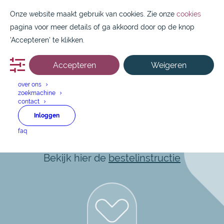
Onze website maakt gebruik van cookies. Zie onze
cookies
pagina voor meer details of ga akkoord door op de knop
'Accepteren' te klikken.
Accepteren
Weigeren
088 1800 550
over ons
zoekmachine
contact
Indapamid
Inloggen
faq
Snel en makkelijk aan de slag?
Bekijk hier de
bestelinstructie