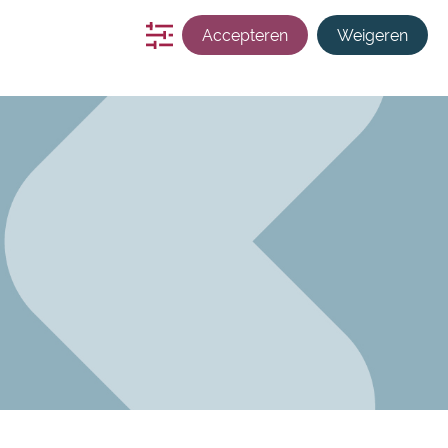
s
zoekmachine
contact
Inloggen
Accepteren
Weigeren