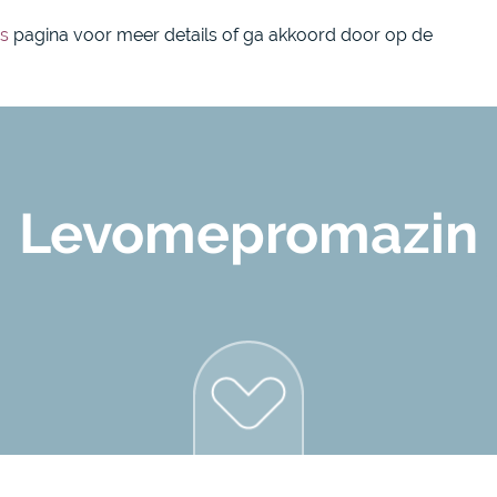
088 1800 550
over on
s
pagina voor meer details of ga akkoord door op de
Levomepromazin