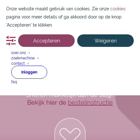
Onze website maakt gebruik van cookies. Zie onze
cookies
pagina voor meer details of ga akkoord door op de knop
'Accepteren' te klikken.
Accepteren
Weigeren
088 1800 550
over ons
zoekmachine
Fenobarbital tablet
contact
Inloggen
50mg
faq
Snel en makkelijk aan de slag?
Bekijk hier de
bestelinstructie