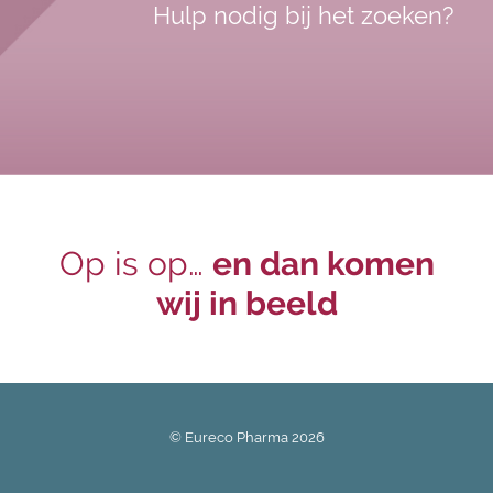
Hulp nodig bij het zoeken?
Op is op…
en dan komen
wij in beeld
© Eureco Pharma
2026