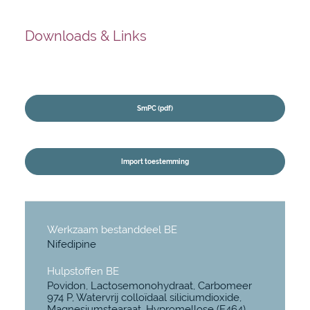
Downloads & Links
SmPC (pdf)
Import toestemming
Werkzaam bestanddeel BE
Nifedipine
Hulpstoffen BE
Povidon, Lactosemonohydraat, Carbomeer
974 P, Watervrij colloïdaal siliciumdioxide,
Magnesiumstearaat, Hypromellose (E464),