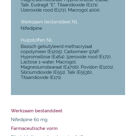
Talk, Eudragit “E”, Titaandioxide (E171),
IJzeroxide rood (E172), Macrogol 4000
Werkzaam bestanddeel NL
Nifedipine
Hulpstoffen NL
Basisch gebutyleerd methacrylaat
copolymeer (E1205), Carbomeer 974P,
Hypromellose (E464), Ijzeroxide rood (E172),
Lactose 1-water, Macrogol,
Magnesiumstearaat (E470b), Povidon (E1201),
Siliciumdioxide (E551), Talk (E553b),
Titaandioxide (E171)
Werkzaam bestanddeel
Nifedipine 60 mg
Farmaceutische vorm