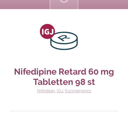
Nifedipine Retard 60 mg
Tabletten 98 st
Nifedipin
,
IGJ
,
Eurogenerics