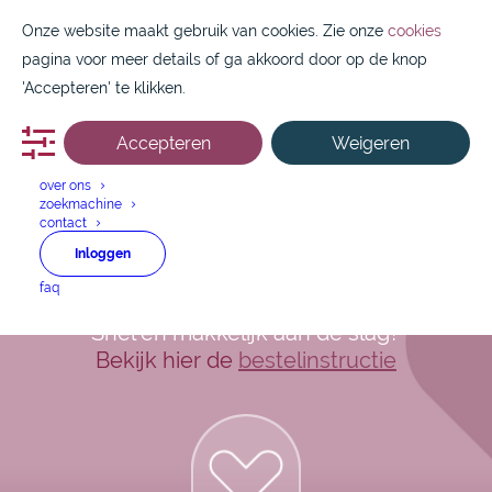
Onze website maakt gebruik van cookies. Zie onze
cookies
pagina voor meer details of ga akkoord door op de knop
'Accepteren' te klikken.
Accepteren
Weigeren
088 1800 550
over ons
zoekmachine
Nifedipine Retard 60
contact
Inloggen
mg Tabletten 98 st
faq
Snel en makkelijk aan de slag?
Bekijk hier de
bestelinstructie