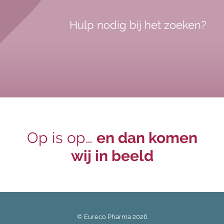
Hulp nodig bij het zoeken?
Op is op…
en dan komen
wij in beeld
© Eureco Pharma
2026