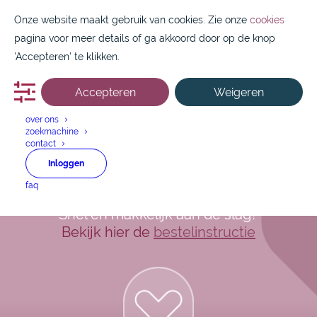
Onze website maakt gebruik van cookies. Zie onze
cookies
pagina voor meer details of ga akkoord door op de knop
'Accepteren' te klikken.
Accepteren
Weigeren
088 1800 550
over ons
zoekmachine
Sotalol hcl injvlst
contact
Inloggen
10mg/ml ampul 4ml
faq
Snel en makkelijk aan de slag?
Bekijk hier de
bestelinstructie