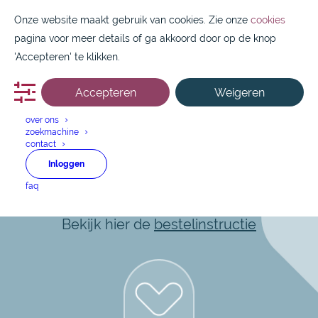
Onze website maakt gebruik van cookies. Zie onze
cookies
pagina voor meer details of ga akkoord door op de knop
'Accepteren' te klikken.
Accepteren
Weigeren
088 1800 550
over ons
zoekmachine
contact
MSD
Inloggen
faq
Snel en makkelijk aan de slag?
Bekijk hier de
bestelinstructie