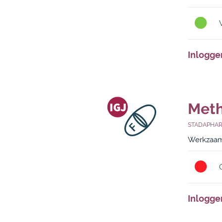
Inlogge
Meth
STADAPHA
Werkzaam
Inlogge