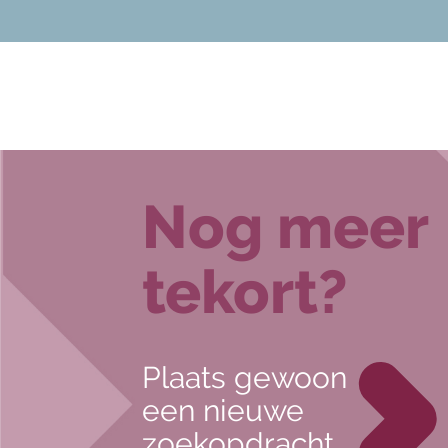
Nog meer
tekort?
Plaats gewoon
een nieuwe
zoekopdracht