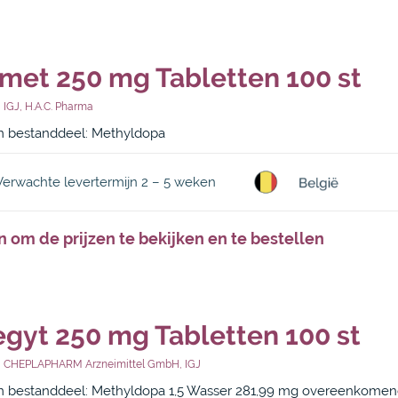
met 250 mg Tabletten 100 st
,
IGJ
,
H.A.C. Pharma
 bestanddeel: Methyldopa
Verwachte levertermijn 2 – 5 weken
n om de prijzen te bekijken en te bestellen
gyt 250 mg Tabletten 100 st
,
CHEPLAPHARM Arzneimittel GmbH
,
IGJ
 bestanddeel: Methyldopa 1,5 Wasser 281,99 mg overeenkome