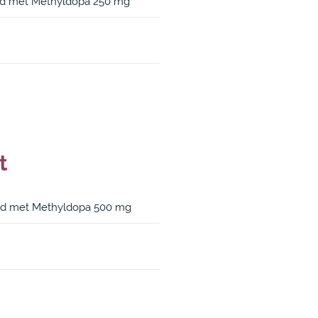
nd met Methyldopa 250 mg
t
nd met Methyldopa 500 mg