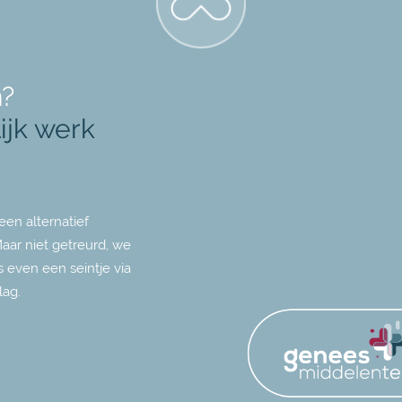
n?
ijk werk
een alternatief
Maar niet getreurd, we
 even een seintje via
lag.