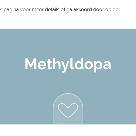
088 1800 550
over on
s
pagina voor meer details of ga akkoord door op de
Methyldopa