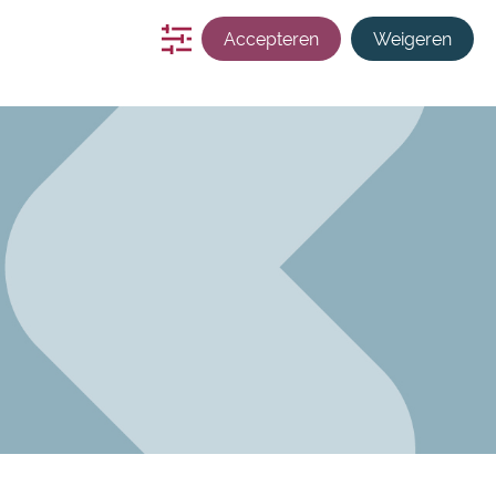
s
zoekmachine
contact
Inloggen
Accepteren
Weigeren