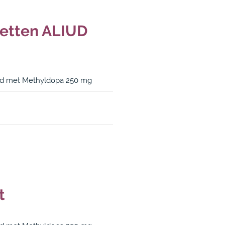
etten ALIUD
nd met Methyldopa 250 mg
t