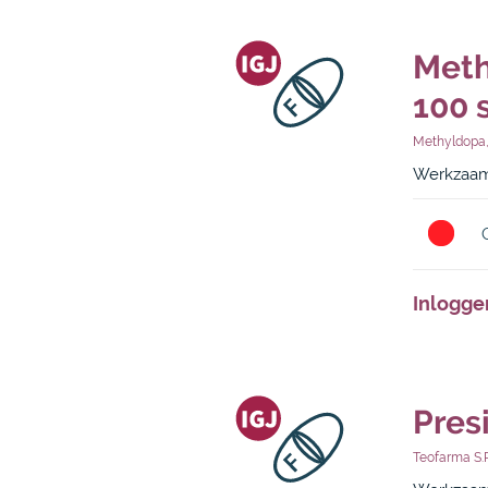
Meth
100 
Methyldopa
Werkzaam
Inlogge
Pres
Teofarma S.r