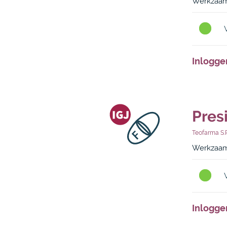
Werkzaam
Inlogge
Pres
Teofarma S.r
Werkzaam
Inlogge