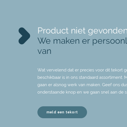
Product niet gevonde
We maken er persoonl
van
Wat vervelend dat er precies voor dit tekort g
beschikbaar is in ons standaard assortiment. 
gaan er alsnog werk van maken. Geef ons dus
onderstaande knop en we gaan snel aan de s
meld een tekort