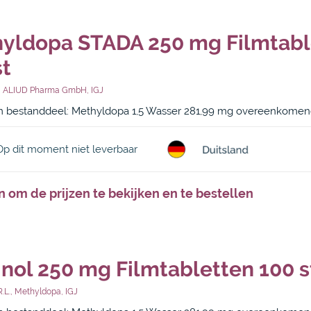
yldopa STADA 250 mg Filmtabl
st
,
ALIUD Pharma GmbH
,
IGJ
 bestanddeel: Methyldopa 1,5 Wasser 281,99 mg overeenkome
Op dit moment niet leverbaar
n om de prijzen te bekijken en te bestellen
inol 250 mg Filmtabletten 100 s
.l.
,
Methyldopa
,
IGJ