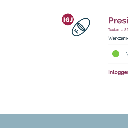
Pres
Teofarma S.r
Werkzame
Inlogge