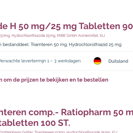
de H 50 mg/25 mg Tabletten 90
n 50mg
,
Hydrochloorthiazide 25mg
,
MIBE GmbH Arzneimittel
,
IGJ
bestanddeel: Triamteren 50 mg, Hydrochlorothiazid 25 mg
Verwachte levertermijn 1 – 3 werkdagen
n om de prijzen te bekijken en te bestellen
mteren comp.- Ratiopharm 50
tabletten 100 ST.
m GmbHpharm GmbH
,
Triamtereen 50mg
,
Hydrochloorthiazide 25mg
,
IGJ