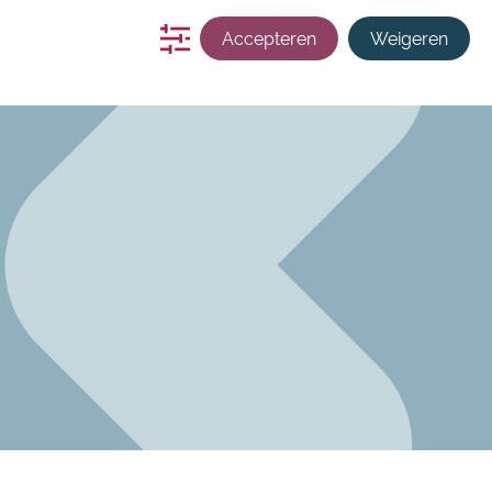
s
zoekmachine
contact
Inloggen
Accepteren
Weigeren