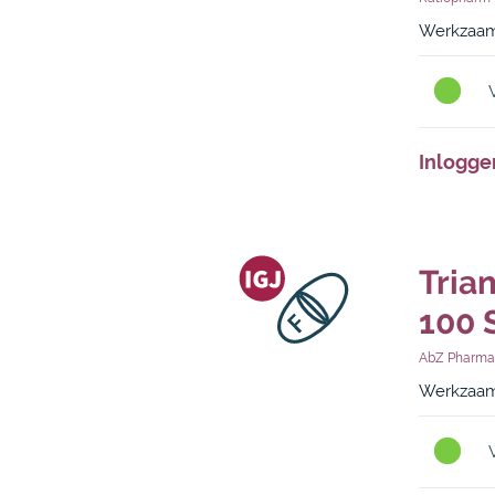
Werkzaam 
Inlogge
Tria
100 
AbZ Pharma
Werkzaam 