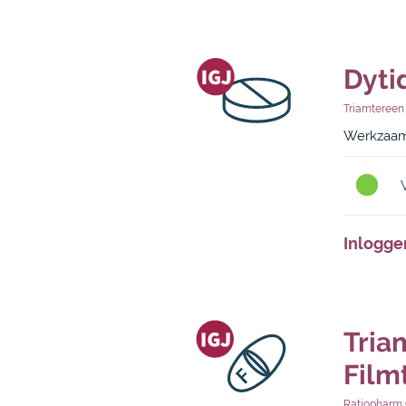
Dyti
Triamteree
Werkzaam 
Inlogge
Tria
Film
Ratiophar