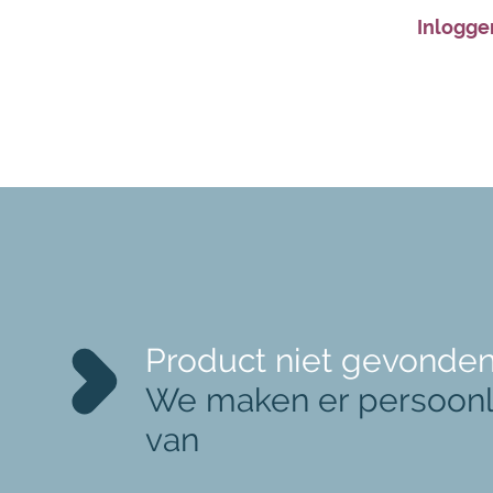
Inlogge
Product niet gevonde
We maken er persoonl
van